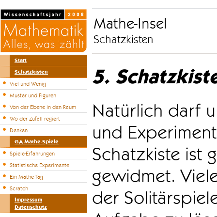
Mathe-Insel
Schatzkisten
Start
5. Schatzkist
Schatzkisten
Viel und Wenig
Muster und Figuren
Natürlich darf u
Von der Ebene in den Raum
Wo der Zufall regiert
und Experiment
Denken
GA Mathe-Spiele
Schatzkiste ist
Spiele-Erfahrungen
Statistische Experimente
gewidmet. Viele
Ein Mathe-Tag
Scratch
der Solitärspiel
Impressum
Datenschutz