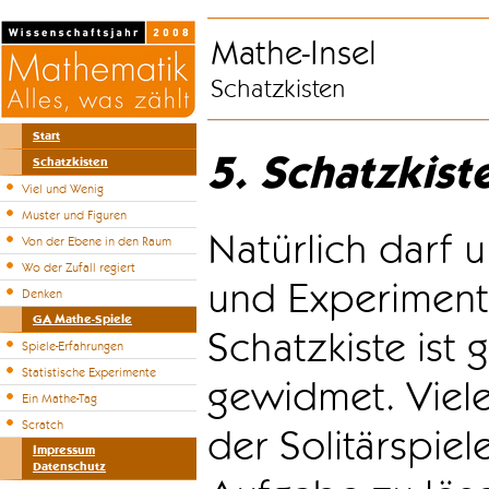
Mathe-Insel
Schatzkisten
Start
5. Schatzkist
Schatzkisten
Viel und Wenig
Muster und Figuren
Natürlich darf u
Von der Ebene in den Raum
Wo der Zufall regiert
und Experiment
Denken
GA Mathe-Spiele
Schatzkiste ist
Spiele-Erfahrungen
Statistische Experimente
gewidmet. Viele
Ein Mathe-Tag
Scratch
der Solitärspiel
Impressum
Datenschutz