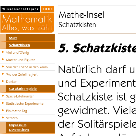
Mathe-Insel
Schatzkisten
Start
5. Schatzkist
Schatzkisten
Viel und Wenig
Muster und Figuren
Natürlich darf u
Von der Ebene in den Raum
Wo der Zufall regiert
und Experiment
Denken
GA Mathe-Spiele
Schatzkiste ist
Spiele-Erfahrungen
Statistische Experimente
gewidmet. Viele
Ein Mathe-Tag
Scratch
der Solitärspiel
Impressum
Datenschutz