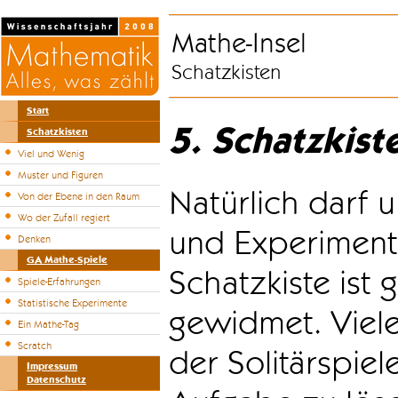
Mathe-Insel
Schatzkisten
Start
5. Schatzkist
Schatzkisten
Viel und Wenig
Muster und Figuren
Natürlich darf u
Von der Ebene in den Raum
Wo der Zufall regiert
und Experiment
Denken
GA Mathe-Spiele
Schatzkiste ist
Spiele-Erfahrungen
Statistische Experimente
gewidmet. Viele
Ein Mathe-Tag
Scratch
der Solitärspiel
Impressum
Datenschutz