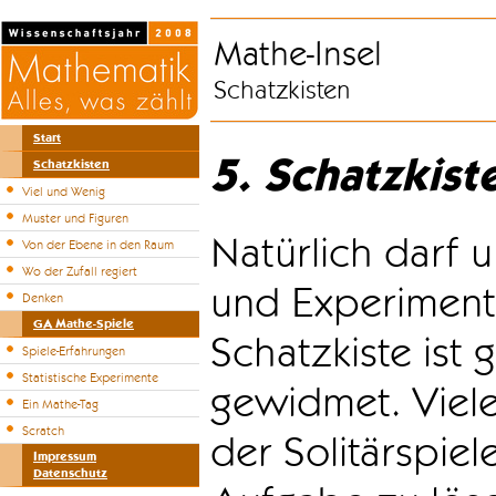
Mathe-Insel
Schatzkisten
Start
5. Schatzkist
Schatzkisten
Viel und Wenig
Muster und Figuren
Natürlich darf u
Von der Ebene in den Raum
Wo der Zufall regiert
und Experiment
Denken
GA Mathe-Spiele
Schatzkiste ist
Spiele-Erfahrungen
Statistische Experimente
gewidmet. Viele
Ein Mathe-Tag
Scratch
der Solitärspiel
Impressum
Datenschutz