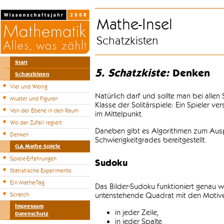
Mathe-Insel
Schatzkisten
Start
5. Schatzkiste:
Denken
Schatzkisten
Viel und Wenig
Natürlich darf und sollte man bei alle
Muster und Figuren
Klasse der Solitärspiele: Ein Spieler v
Von der Ebene in den Raum
im Mittelpunkt.
Wo der Zufall regiert
Daneben gibt es Algorithmen zum Auspr
Denken
Schwierigkeitgrades bereitgestellt.
GA Mathe-Spiele
Spiele-Erfahrungen
Sudoku
Statistische Experimente
Ein Mathe-Tag
Das Bilder-Sudoku funktioniert genau w
untenstehende Quadrat mit den Motiven
Scratch
Impressum
in jeder Zeile,
Datenschutz
in jeder Spalte