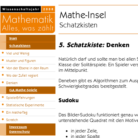
Mathe-Insel
Schatzkisten
Start
5. Schatzkiste:
Denken
Schatzkisten
Viel und Wenig
Natürlich darf und sollte man bei alle
Muster und Figuren
Klasse der Solitärspiele: Ein Spieler v
Von der Ebene in den Raum
im Mittelpunkt.
Wo der Zufall regiert
Daneben gibt es Algorithmen zum Auspr
Denken
Schwierigkeitgrades bereitgestellt.
GA Mathe-Spiele
Spiele-Erfahrungen
Sudoku
Statistische Experimente
Ein Mathe-Tag
Das Bilder-Sudoku funktioniert genau w
untenstehende Quadrat mit den Motiven
Scratch
Impressum
in jeder Zeile,
Datenschutz
in jeder Spalte