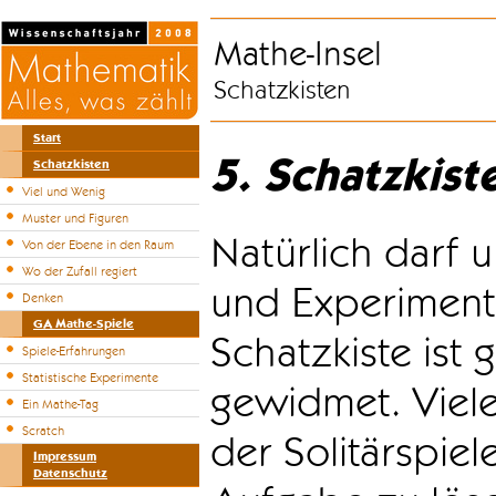
Mathe-Insel
Schatzkisten
Start
5. Schatzkist
Schatzkisten
Viel und Wenig
Muster und Figuren
Natürlich darf u
Von der Ebene in den Raum
Wo der Zufall regiert
und Experiment
Denken
GA Mathe-Spiele
Schatzkiste ist
Spiele-Erfahrungen
Statistische Experimente
gewidmet. Viele
Ein Mathe-Tag
Scratch
der Solitärspiel
Impressum
Datenschutz