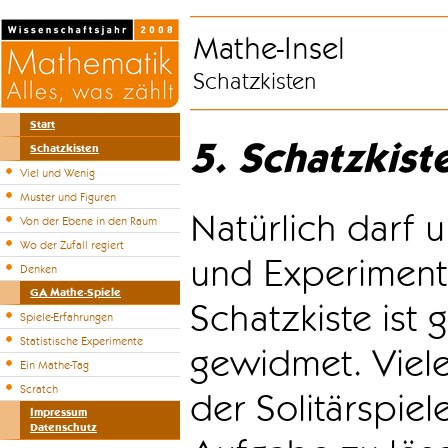
Mathe-Insel
Schatzkisten
Start
5. Schatzkist
Schatzkisten
Viel und Wenig
Muster und Figuren
Natürlich darf u
Von der Ebene in den Raum
Wo der Zufall regiert
und Experiment
Denken
GA Mathe-Spiele
Schatzkiste ist
Spiele-Erfahrungen
Statistische Experimente
gewidmet. Viele
Ein Mathe-Tag
Scratch
der Solitärspiel
Impressum
Datenschutz