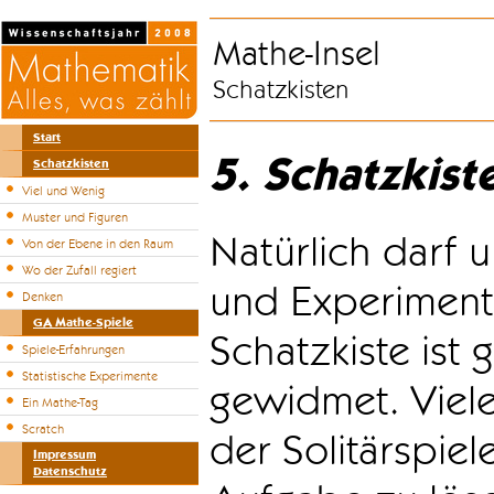
Mathe-Insel
Schatzkisten
Start
5. Schatzkist
Schatzkisten
Viel und Wenig
Muster und Figuren
Natürlich darf u
Von der Ebene in den Raum
Wo der Zufall regiert
und Experiment
Denken
GA Mathe-Spiele
Schatzkiste ist
Spiele-Erfahrungen
Statistische Experimente
gewidmet. Viele
Ein Mathe-Tag
Scratch
der Solitärspiel
Impressum
Datenschutz