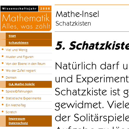
Mathe-Insel
Schatzkisten
Start
5. Schatzkist
Schatzkisten
Viel und Wenig
Muster und Figuren
Natürlich darf u
Von der Ebene in den Raum
Wo der Zufall regiert
und Experiment
Denken
GA Mathe-Spiele
Schatzkiste ist
Spiele-Erfahrungen
Statistische Experimente
gewidmet. Viele
Ein Mathe-Tag
Scratch
der Solitärspiel
Impressum
Datenschutz