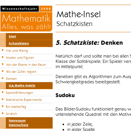
Mathe-Insel
Schatzkisten
Start
5. Schatzkiste:
Denken
Schatzkisten
Viel und Wenig
Natürlich darf und sollte man bei alle
Muster und Figuren
Klasse der Solitärspiele: Ein Spieler v
Von der Ebene in den Raum
im Mittelpunkt.
Wo der Zufall regiert
Daneben gibt es Algorithmen zum Auspr
Denken
Schwierigkeitgrades bereitgestellt.
GA Mathe-Spiele
Spiele-Erfahrungen
Sudoku
Statistische Experimente
Ein Mathe-Tag
Das Bilder-Sudoku funktioniert genau w
untenstehende Quadrat mit den Motiven
Scratch
Impressum
in jeder Zeile,
Datenschutz
in jeder Spalte