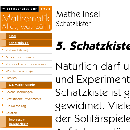
Mathe-Insel
Schatzkisten
Start
5. Schatzkist
Schatzkisten
Viel und Wenig
Muster und Figuren
Natürlich darf u
Von der Ebene in den Raum
Wo der Zufall regiert
und Experiment
Denken
GA Mathe-Spiele
Schatzkiste ist
Spiele-Erfahrungen
Statistische Experimente
gewidmet. Viele
Ein Mathe-Tag
Scratch
der Solitärspiel
Impressum
Datenschutz