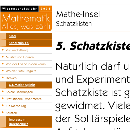
Mathe-Insel
Schatzkisten
Start
5. Schatzkist
Schatzkisten
Viel und Wenig
Muster und Figuren
Natürlich darf u
Von der Ebene in den Raum
Wo der Zufall regiert
und Experiment
Denken
GA Mathe-Spiele
Schatzkiste ist
Spiele-Erfahrungen
Statistische Experimente
gewidmet. Viele
Ein Mathe-Tag
Scratch
der Solitärspiel
Impressum
Datenschutz