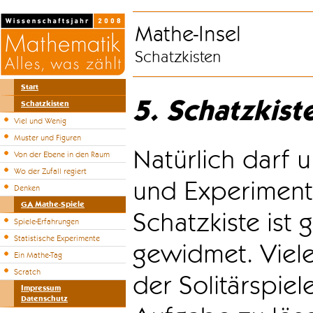
Mathe-Insel
Schatzkisten
Start
5. Schatzkist
Schatzkisten
Viel und Wenig
Muster und Figuren
Natürlich darf u
Von der Ebene in den Raum
Wo der Zufall regiert
und Experiment
Denken
GA Mathe-Spiele
Schatzkiste ist
Spiele-Erfahrungen
Statistische Experimente
gewidmet. Viele
Ein Mathe-Tag
Scratch
der Solitärspiel
Impressum
Datenschutz