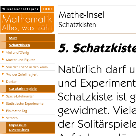
Mathe-Insel
Schatzkisten
Start
5. Schatzkist
Schatzkisten
Viel und Wenig
Muster und Figuren
Natürlich darf u
Von der Ebene in den Raum
Wo der Zufall regiert
und Experiment
Denken
GA Mathe-Spiele
Schatzkiste ist
Spiele-Erfahrungen
Statistische Experimente
gewidmet. Viele
Ein Mathe-Tag
Scratch
der Solitärspiel
Impressum
Datenschutz