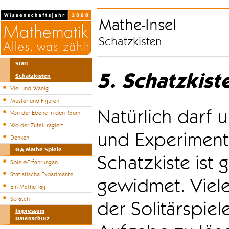
Mathe-Insel
Schatzkisten
Start
5. Schatzkist
Schatzkisten
Viel und Wenig
Muster und Figuren
Natürlich darf u
Von der Ebene in den Raum
Wo der Zufall regiert
und Experiment
Denken
GA Mathe-Spiele
Schatzkiste ist
Spiele-Erfahrungen
Statistische Experimente
gewidmet. Viele
Ein Mathe-Tag
Scratch
der Solitärspiel
Impressum
Datenschutz