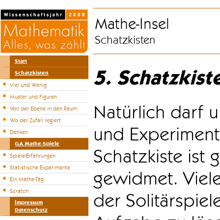
Mathe-Insel
Schatzkisten
Start
5. Schatzkist
Schatzkisten
Viel und Wenig
Muster und Figuren
Natürlich darf u
Von der Ebene in den Raum
Wo der Zufall regiert
und Experiment
Denken
GA Mathe-Spiele
Schatzkiste ist
Spiele-Erfahrungen
Statistische Experimente
gewidmet. Viele
Ein Mathe-Tag
Scratch
der Solitärspiel
Impressum
Datenschutz