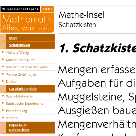
Mathe-Insel
Schatzkisten
Start
1. Schatzkist
Schatzkisten
Viel und Wenig
Muster und Figuren
Mengen erfasse
Von der Ebene in den Raum
Wo der Zufall regiert
Aufgaben für di
Denken
GA Mathe-Spiele
Muggelsteine, S
Spiele-Erfahrungen
Statistische Experimente
Ausgießen bauen
Ein Mathe-Tag
Scratch
Mengenverhältni
Impressum
Datenschutz