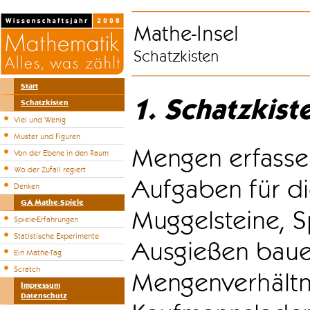
Mathe-Insel
Schatzkisten
Start
1. Schatzkist
Schatzkisten
Viel und Wenig
Muster und Figuren
Mengen erfasse
Von der Ebene in den Raum
Wo der Zufall regiert
Aufgaben für di
Denken
GA Mathe-Spiele
Muggelsteine, S
Spiele-Erfahrungen
Statistische Experimente
Ausgießen bauen
Ein Mathe-Tag
Scratch
Mengenverhältni
Impressum
Datenschutz