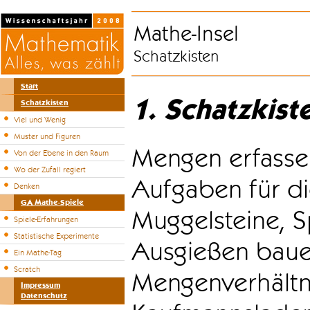
Mathe-Insel
Schatzkisten
Start
1. Schatzkist
Schatzkisten
Viel und Wenig
Muster und Figuren
Mengen erfasse
Von der Ebene in den Raum
Wo der Zufall regiert
Aufgaben für di
Denken
GA Mathe-Spiele
Muggelsteine, S
Spiele-Erfahrungen
Statistische Experimente
Ausgießen bauen
Ein Mathe-Tag
Scratch
Mengenverhältni
Impressum
Datenschutz