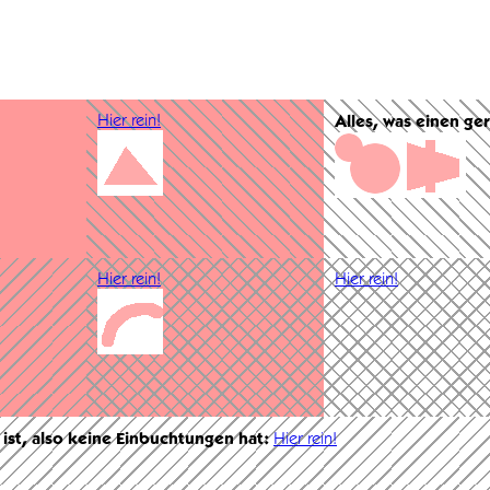
Hier rein!
Alles, was einen ge
Hier rein!
Hier rein!
 ist, also keine Einbuchtungen hat:
Hier rein!