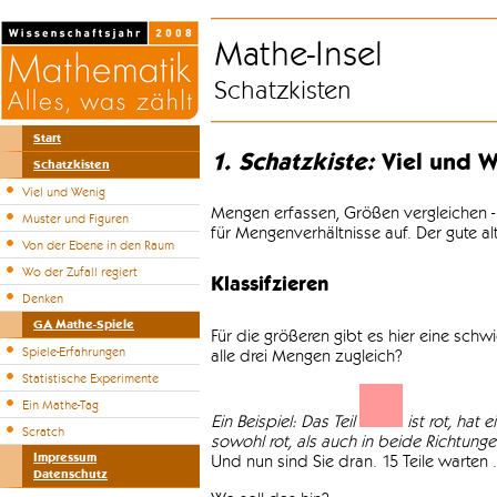
Mathe-Insel
Schatzkisten
Start
1. Schatzkiste:
Viel und W
Schatzkisten
Viel und Wenig
Mengen erfassen, Größen vergleichen -
Muster und Figuren
für Mengenverhältnisse auf. Der gute a
Von der Ebene in den Raum
Wo der Zufall regiert
Klassifzieren
Denken
GA Mathe-Spiele
Für die größeren gibt es hier eine sch
Spiele-Erfahrungen
alle drei Mengen zugleich?
Statistische Experimente
Ein Mathe-Tag
Ein Beispiel: Das Teil
ist rot, hat 
Scratch
sowohl rot, als auch in beide Richtungen 
Impressum
Und nun sind Sie dran. 15 Teile warten .
Datenschutz