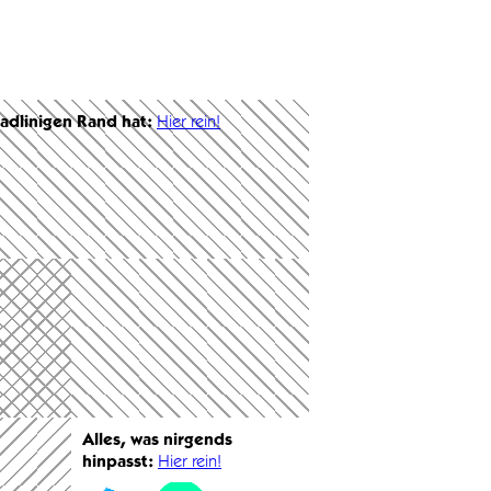
radlinigen Rand hat:
Hier rein!
Alles, was nirgends
hinpasst:
Hier rein!