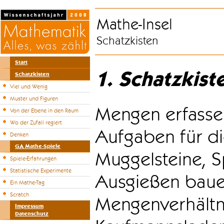
Mathe-Insel
Schatzkisten
Start
1. Schatzkist
Schatzkisten
Viel und Wenig
Muster und Figuren
Mengen erfasse
Von der Ebene in den Raum
Wo der Zufall regiert
Aufgaben für di
Denken
GA Mathe-Spiele
Muggelsteine, S
Spiele-Erfahrungen
Statistische Experimente
Ausgießen bauen
Ein Mathe-Tag
Scratch
Mengenverhältni
Impressum
Datenschutz