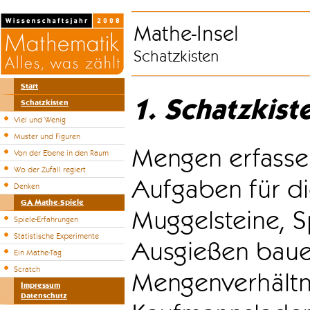
Mathe-Insel
Schatzkisten
Start
1. Schatzkist
Schatzkisten
Viel und Wenig
Muster und Figuren
Mengen erfasse
Von der Ebene in den Raum
Wo der Zufall regiert
Aufgaben für di
Denken
GA Mathe-Spiele
Muggelsteine, S
Spiele-Erfahrungen
Statistische Experimente
Ausgießen bauen
Ein Mathe-Tag
Scratch
Mengenverhältni
Impressum
Datenschutz