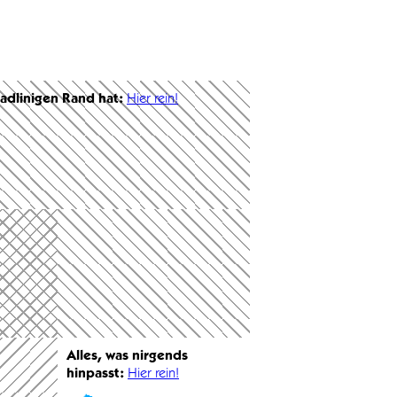
radlinigen Rand hat:
Hier rein!
Alles, was nirgends
hinpasst:
Hier rein!