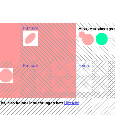
Hier rein!
Alles, was einen ge
Hier rein!
Hier rein!
 ist, also keine Einbuchtungen hat:
Hier rein!