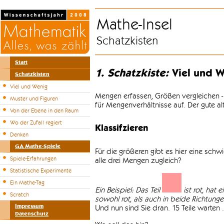
Mathe-Insel
Schatzkisten
Start
1. Schatzkiste:
Viel und W
Schatzkisten
Viel und Wenig
Mengen erfassen, Größen vergleichen -
Muster und Figuren
für Mengenverhältnisse auf. Der gute a
Von der Ebene in den Raum
Wo der Zufall regiert
Klassifzieren
Denken
GA Mathe-Spiele
Für die größeren gibt es hier eine sch
Spiele-Erfahrungen
alle drei Mengen zugleich?
Statistische Experimente
Ein Mathe-Tag
Ein Beispiel: Das Teil
ist rot, hat 
Scratch
sowohl rot, als auch in beide Richtungen 
Impressum
Und nun sind Sie dran. 15 Teile warten .
Datenschutz