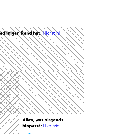
radlinigen Rand hat:
Hier rein!
Alles, was nirgends
hinpasst:
Hier rein!