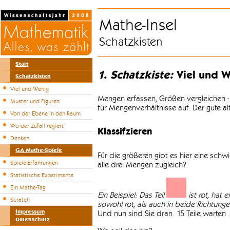
Mathe-Insel
Schatzkisten
Start
1. Schatzkiste:
Viel und W
Schatzkisten
Viel und Wenig
Mengen erfassen, Größen vergleichen -
Muster und Figuren
für Mengenverhältnisse auf. Der gute a
Von der Ebene in den Raum
Wo der Zufall regiert
Klassifzieren
Denken
GA Mathe-Spiele
Für die größeren gibt es hier eine sch
Spiele-Erfahrungen
alle drei Mengen zugleich?
Statistische Experimente
Ein Mathe-Tag
Ein Beispiel: Das Teil
ist rot, hat 
Scratch
sowohl rot, als auch in beide Richtungen 
Impressum
Und nun sind Sie dran. 15 Teile warten .
Datenschutz