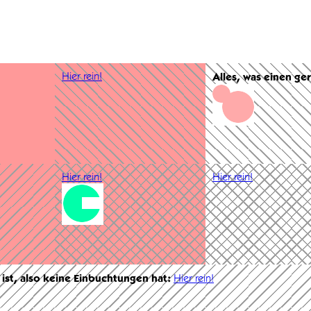
Hier rein!
Alles, was einen ge
Hier rein!
Hier rein!
 ist, also keine Einbuchtungen hat:
Hier rein!