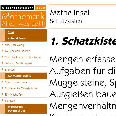
Mathe-Insel
Schatzkisten
Start
1. Schatzkist
Schatzkisten
Viel und Wenig
Muster und Figuren
Mengen erfasse
Von der Ebene in den Raum
Wo der Zufall regiert
Aufgaben für di
Denken
GA Mathe-Spiele
Muggelsteine, S
Spiele-Erfahrungen
Statistische Experimente
Ausgießen bauen
Ein Mathe-Tag
Scratch
Mengenverhältni
Impressum
Datenschutz