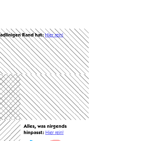
radlinigen Rand hat:
Hier rein!
Alles, was nirgends
hinpasst:
Hier rein!