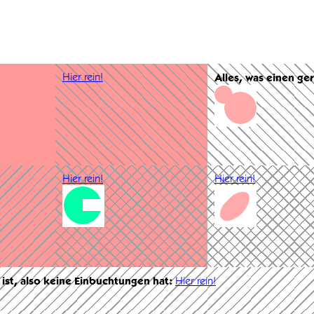
Hier rein!
Alles, was einen ge
Hier rein!
Hier rein!
 ist, also keine Einbuchtungen hat:
Hier rein!