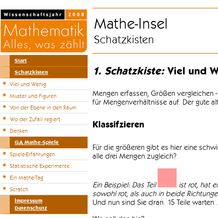
Mathe-Insel
Schatzkisten
Start
1. Schatzkiste:
Viel und W
Schatzkisten
Viel und Wenig
Mengen erfassen, Größen vergleichen -
Muster und Figuren
für Mengenverhältnisse auf. Der gute a
Von der Ebene in den Raum
Wo der Zufall regiert
Klassifzieren
Denken
GA Mathe-Spiele
Für die größeren gibt es hier eine sch
Spiele-Erfahrungen
alle drei Mengen zugleich?
Statistische Experimente
Ein Mathe-Tag
Ein Beispiel: Das Teil
ist rot, hat 
Scratch
sowohl rot, als auch in beide Richtungen 
Impressum
Und nun sind Sie dran. 15 Teile warten .
Datenschutz