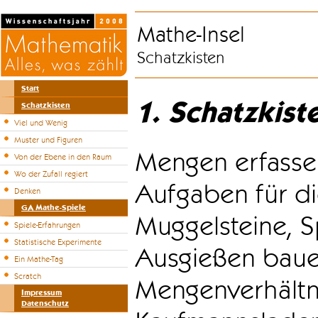
Mathe-Insel
Schatzkisten
Start
1. Schatzkist
Schatzkisten
Viel und Wenig
Muster und Figuren
Mengen erfasse
Von der Ebene in den Raum
Wo der Zufall regiert
Aufgaben für di
Denken
GA Mathe-Spiele
Muggelsteine, S
Spiele-Erfahrungen
Statistische Experimente
Ausgießen bauen
Ein Mathe-Tag
Scratch
Mengenverhältni
Impressum
Datenschutz