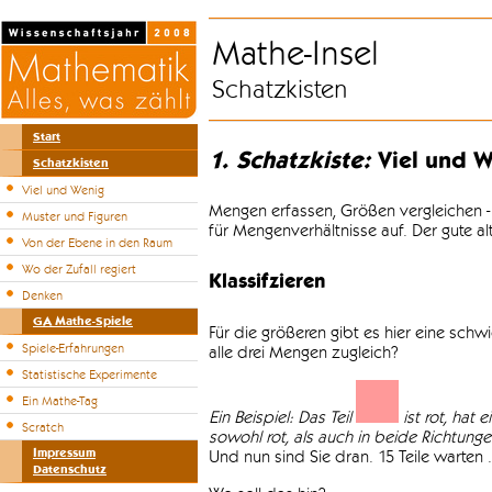
Mathe-Insel
Schatzkisten
Start
1. Schatzkiste:
Viel und W
Schatzkisten
Viel und Wenig
Mengen erfassen, Größen vergleichen -
Muster und Figuren
für Mengenverhältnisse auf. Der gute a
Von der Ebene in den Raum
Wo der Zufall regiert
Klassifzieren
Denken
GA Mathe-Spiele
Für die größeren gibt es hier eine sch
Spiele-Erfahrungen
alle drei Mengen zugleich?
Statistische Experimente
Ein Mathe-Tag
Ein Beispiel: Das Teil
ist rot, hat 
Scratch
sowohl rot, als auch in beide Richtungen 
Impressum
Und nun sind Sie dran. 15 Teile warten .
Datenschutz