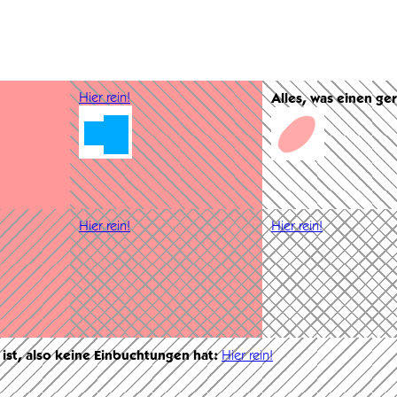
Hier rein!
Alles, was einen ge
Hier rein!
Hier rein!
 ist, also keine Einbuchtungen hat:
Hier rein!