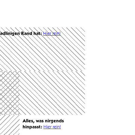
radlinigen Rand hat:
Hier rein!
Alles, was nirgends
hinpasst:
Hier rein!