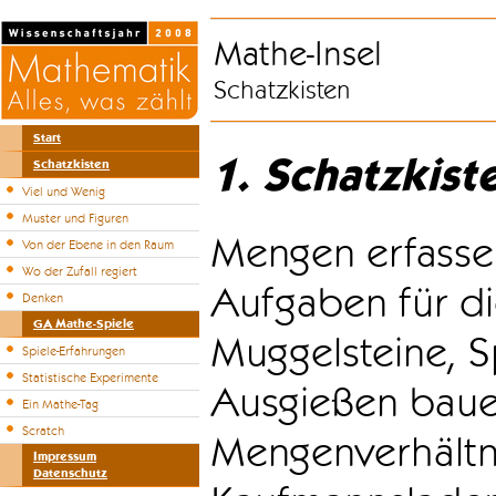
Mathe-Insel
Schatzkisten
Start
1. Schatzkist
Schatzkisten
Viel und Wenig
Muster und Figuren
Mengen erfasse
Von der Ebene in den Raum
Wo der Zufall regiert
Aufgaben für di
Denken
GA Mathe-Spiele
Muggelsteine, S
Spiele-Erfahrungen
Statistische Experimente
Ausgießen bauen
Ein Mathe-Tag
Scratch
Mengenverhältni
Impressum
Datenschutz