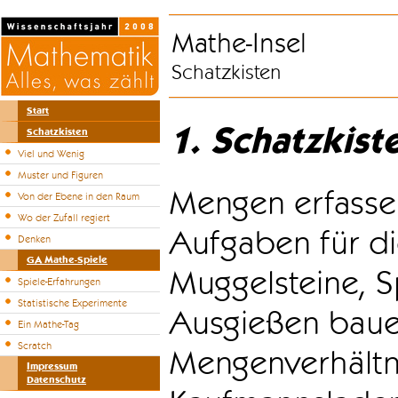
Mathe-Insel
Schatzkisten
Start
1. Schatzkist
Schatzkisten
Viel und Wenig
Muster und Figuren
Mengen erfasse
Von der Ebene in den Raum
Wo der Zufall regiert
Aufgaben für di
Denken
GA Mathe-Spiele
Muggelsteine, S
Spiele-Erfahrungen
Statistische Experimente
Ausgießen bauen
Ein Mathe-Tag
Scratch
Mengenverhältni
Impressum
Datenschutz