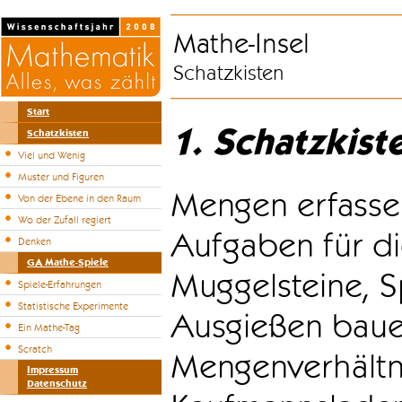
Mathe-Insel
Schatzkisten
Start
1. Schatzkist
Schatzkisten
Viel und Wenig
Muster und Figuren
Mengen erfasse
Von der Ebene in den Raum
Wo der Zufall regiert
Aufgaben für di
Denken
GA Mathe-Spiele
Muggelsteine, S
Spiele-Erfahrungen
Statistische Experimente
Ausgießen bauen
Ein Mathe-Tag
Scratch
Mengenverhältni
Impressum
Datenschutz