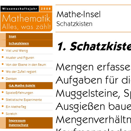
Mathe-Insel
Schatzkisten
Start
1. Schatzkist
Schatzkisten
Viel und Wenig
Muster und Figuren
Mengen erfasse
Von der Ebene in den Raum
Wo der Zufall regiert
Aufgaben für di
Denken
GA Mathe-Spiele
Muggelsteine, S
Spiele-Erfahrungen
Statistische Experimente
Ausgießen bauen
Ein Mathe-Tag
Scratch
Mengenverhältni
Impressum
Datenschutz