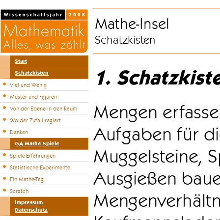
Mathe-Insel
Schatzkisten
Start
1. Schatzkist
Schatzkisten
Viel und Wenig
Muster und Figuren
Mengen erfasse
Von der Ebene in den Raum
Wo der Zufall regiert
Aufgaben für di
Denken
GA Mathe-Spiele
Muggelsteine, S
Spiele-Erfahrungen
Statistische Experimente
Ausgießen bauen
Ein Mathe-Tag
Scratch
Mengenverhältni
Impressum
Datenschutz