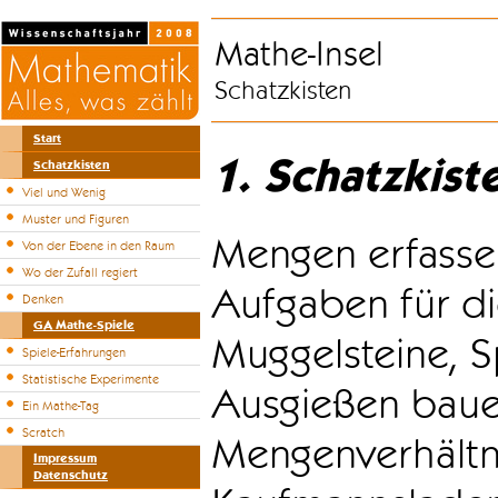
Mathe-Insel
Schatzkisten
Start
1. Schatzkist
Schatzkisten
Viel und Wenig
Muster und Figuren
Mengen erfasse
Von der Ebene in den Raum
Wo der Zufall regiert
Aufgaben für di
Denken
GA Mathe-Spiele
Muggelsteine, S
Spiele-Erfahrungen
Statistische Experimente
Ausgießen bauen
Ein Mathe-Tag
Scratch
Mengenverhältni
Impressum
Datenschutz