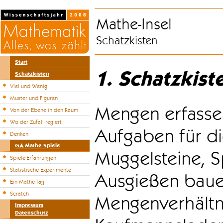
Mathe-Insel
Schatzkisten
Start
1. Schatzkist
Schatzkisten
Viel und Wenig
Muster und Figuren
Mengen erfasse
Von der Ebene in den Raum
Wo der Zufall regiert
Aufgaben für di
Denken
GA Mathe-Spiele
Muggelsteine, S
Spiele-Erfahrungen
Statistische Experimente
Ausgießen bauen
Ein Mathe-Tag
Scratch
Mengenverhältni
Impressum
Datenschutz