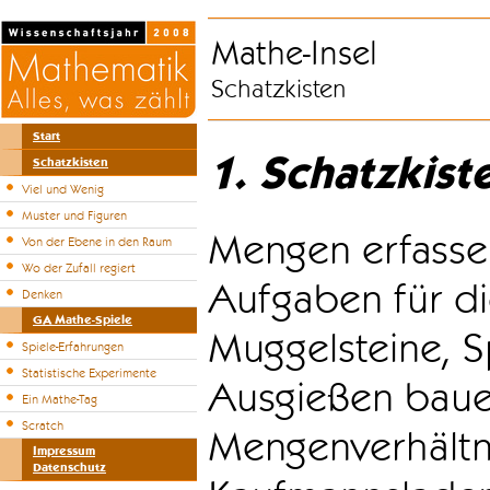
Mathe-Insel
Schatzkisten
Start
1. Schatzkist
Schatzkisten
Viel und Wenig
Muster und Figuren
Mengen erfasse
Von der Ebene in den Raum
Wo der Zufall regiert
Aufgaben für di
Denken
GA Mathe-Spiele
Muggelsteine, S
Spiele-Erfahrungen
Statistische Experimente
Ausgießen bauen
Ein Mathe-Tag
Scratch
Mengenverhältni
Impressum
Datenschutz