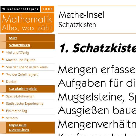
Mathe-Insel
Schatzkisten
Start
1. Schatzkist
Schatzkisten
Viel und Wenig
Muster und Figuren
Mengen erfasse
Von der Ebene in den Raum
Wo der Zufall regiert
Aufgaben für di
Denken
GA Mathe-Spiele
Muggelsteine, S
Spiele-Erfahrungen
Statistische Experimente
Ausgießen bauen
Ein Mathe-Tag
Scratch
Mengenverhältni
Impressum
Datenschutz