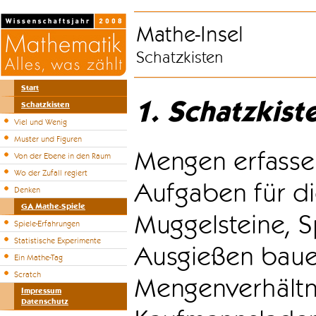
Mathe-Insel
Schatzkisten
Start
1. Schatzkist
Schatzkisten
Viel und Wenig
Muster und Figuren
Mengen erfasse
Von der Ebene in den Raum
Wo der Zufall regiert
Aufgaben für di
Denken
GA Mathe-Spiele
Muggelsteine, S
Spiele-Erfahrungen
Statistische Experimente
Ausgießen bauen
Ein Mathe-Tag
Scratch
Mengenverhältni
Impressum
Datenschutz