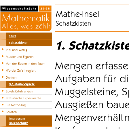
Mathe-Insel
Schatzkisten
Start
1. Schatzkist
Schatzkisten
Viel und Wenig
Muster und Figuren
Mengen erfasse
Von der Ebene in den Raum
Wo der Zufall regiert
Aufgaben für di
Denken
GA Mathe-Spiele
Muggelsteine, S
Spiele-Erfahrungen
Statistische Experimente
Ausgießen bauen
Ein Mathe-Tag
Scratch
Mengenverhältni
Impressum
Datenschutz