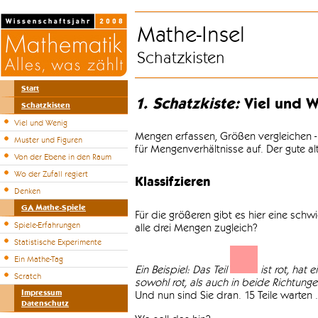
Mathe-Insel
Schatzkisten
Start
1. Schatzkiste:
Viel und W
Schatzkisten
Viel und Wenig
Mengen erfassen, Größen vergleichen -
Muster und Figuren
für Mengenverhältnisse auf. Der gute a
Von der Ebene in den Raum
Wo der Zufall regiert
Klassifzieren
Denken
GA Mathe-Spiele
Für die größeren gibt es hier eine sch
Spiele-Erfahrungen
alle drei Mengen zugleich?
Statistische Experimente
Ein Mathe-Tag
Ein Beispiel: Das Teil
ist rot, hat 
Scratch
sowohl rot, als auch in beide Richtungen 
Impressum
Und nun sind Sie dran. 15 Teile warten .
Datenschutz