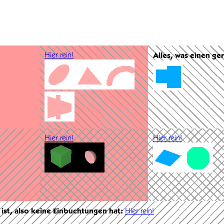
Hier rein!
Alles, was einen ge
Hier rein!
Hier rein!
 ist, also keine Einbuchtungen hat:
Hier rein!