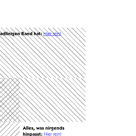
radlinigen Rand hat:
Hier rein!
Alles, was nirgends
hinpasst:
Hier rein!