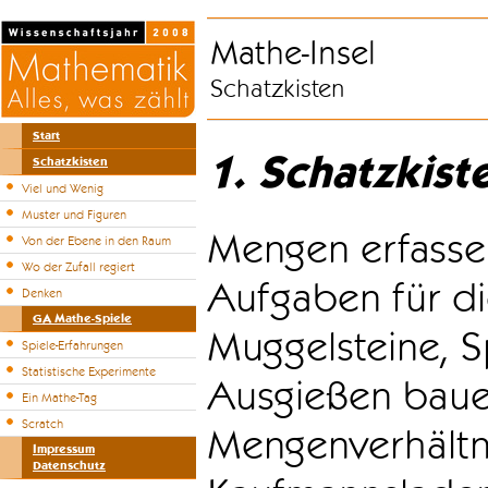
Mathe-Insel
Schatzkisten
Start
1. Schatzkist
Schatzkisten
Viel und Wenig
Muster und Figuren
Mengen erfasse
Von der Ebene in den Raum
Wo der Zufall regiert
Aufgaben für di
Denken
GA Mathe-Spiele
Muggelsteine, S
Spiele-Erfahrungen
Statistische Experimente
Ausgießen bauen
Ein Mathe-Tag
Scratch
Mengenverhältni
Impressum
Datenschutz