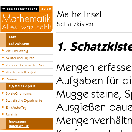
Mathe-Insel
Schatzkisten
Start
1. Schatzkist
Schatzkisten
Viel und Wenig
Muster und Figuren
Mengen erfasse
Von der Ebene in den Raum
Wo der Zufall regiert
Aufgaben für di
Denken
GA Mathe-Spiele
Muggelsteine, S
Spiele-Erfahrungen
Statistische Experimente
Ausgießen bauen
Ein Mathe-Tag
Scratch
Mengenverhältni
Impressum
Datenschutz