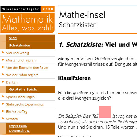
Mathe-Insel
Schatzkisten
Start
1. Schatzkiste:
Viel und W
Schatzkisten
Viel und Wenig
Mengen erfassen, Größen vergleichen -
Muster und Figuren
für Mengenverhältnisse auf. Der gute a
Von der Ebene in den Raum
Wo der Zufall regiert
Klassifzieren
Denken
GA Mathe-Spiele
Für die größeren gibt es hier eine sch
Spiele-Erfahrungen
alle drei Mengen zugleich?
Statistische Experimente
Ein Mathe-Tag
Ein Beispiel: Das Teil
ist rot, hat 
Scratch
sowohl rot, als auch in beide Richtungen 
Impressum
Und nun sind Sie dran. 15 Teile warten .
Datenschutz