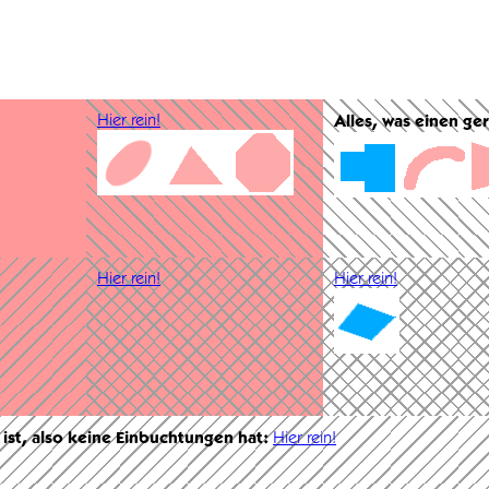
Hier rein!
Alles, was einen ge
Hier rein!
Hier rein!
 ist, also keine Einbuchtungen hat:
Hier rein!