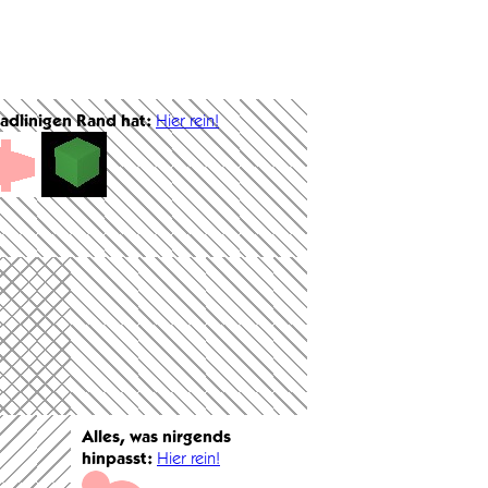
radlinigen Rand hat:
Hier rein!
Alles, was nirgends
hinpasst:
Hier rein!