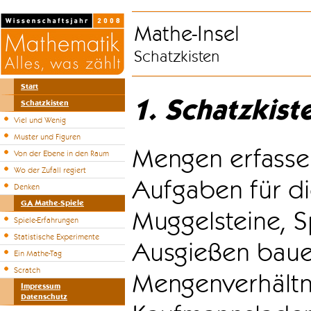
Mathe-Insel
Schatzkisten
Start
1. Schatzkist
Schatzkisten
Viel und Wenig
Muster und Figuren
Mengen erfasse
Von der Ebene in den Raum
Wo der Zufall regiert
Aufgaben für di
Denken
GA Mathe-Spiele
Muggelsteine, S
Spiele-Erfahrungen
Statistische Experimente
Ausgießen bauen
Ein Mathe-Tag
Scratch
Mengenverhältni
Impressum
Datenschutz