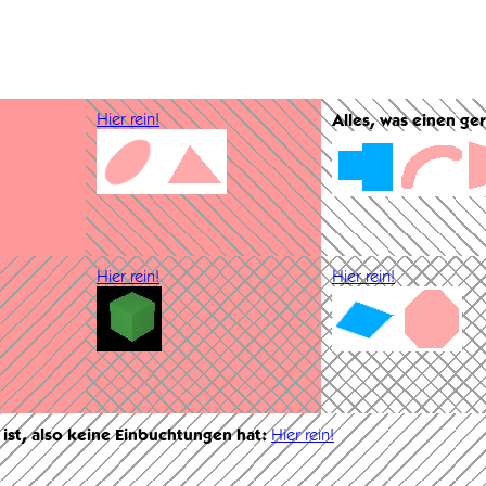
Hier rein!
Alles, was einen ge
Hier rein!
Hier rein!
 ist, also keine Einbuchtungen hat:
Hier rein!