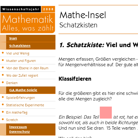
Mathe-Insel
Schatzkisten
Start
1. Schatzkiste:
Viel und W
Schatzkisten
Viel und Wenig
Mengen erfassen, Größen vergleichen -
Muster und Figuren
für Mengenverhältnisse auf. Der gute a
Von der Ebene in den Raum
Wo der Zufall regiert
Klassifzieren
Denken
GA Mathe-Spiele
Für die größeren gibt es hier eine sch
Spiele-Erfahrungen
alle drei Mengen zugleich?
Statistische Experimente
Ein Mathe-Tag
Ein Beispiel: Das Teil
ist rot, hat 
Scratch
sowohl rot, als auch in beide Richtungen 
Impressum
Und nun sind Sie dran. 15 Teile warten .
Datenschutz