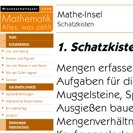
Mathe-Insel
Schatzkisten
Start
1. Schatzkist
Schatzkisten
Viel und Wenig
Muster und Figuren
Mengen erfasse
Von der Ebene in den Raum
Wo der Zufall regiert
Aufgaben für di
Denken
GA Mathe-Spiele
Muggelsteine, S
Spiele-Erfahrungen
Statistische Experimente
Ausgießen bauen
Ein Mathe-Tag
Scratch
Mengenverhältni
Impressum
Datenschutz