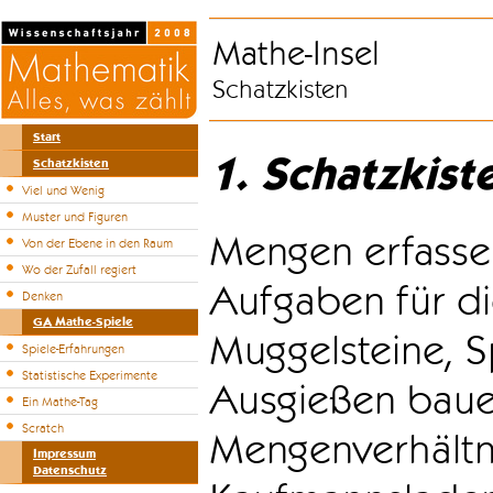
Mathe-Insel
Schatzkisten
Start
1. Schatzkist
Schatzkisten
Viel und Wenig
Muster und Figuren
Mengen erfasse
Von der Ebene in den Raum
Wo der Zufall regiert
Aufgaben für di
Denken
GA Mathe-Spiele
Muggelsteine, S
Spiele-Erfahrungen
Statistische Experimente
Ausgießen bauen
Ein Mathe-Tag
Scratch
Mengenverhältni
Impressum
Datenschutz