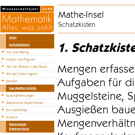
Mathe-Insel
Schatzkisten
Start
1. Schatzkist
Schatzkisten
Viel und Wenig
Muster und Figuren
Mengen erfasse
Von der Ebene in den Raum
Wo der Zufall regiert
Aufgaben für di
Denken
GA Mathe-Spiele
Muggelsteine, S
Spiele-Erfahrungen
Statistische Experimente
Ausgießen bauen
Ein Mathe-Tag
Scratch
Mengenverhältni
Impressum
Datenschutz